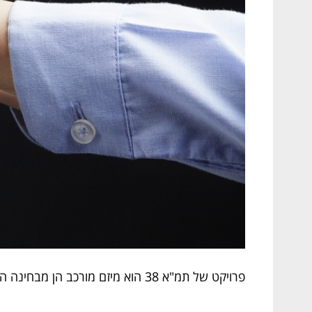
פרויקט של תמ"א 38 הוא מיזם מורכב הן מבחינה הנדסית והן בנושא ההתנהלות עם הדיירים ועם הרשויות, כדי לקדם את תהליכי הבניה ולסיים אותם.