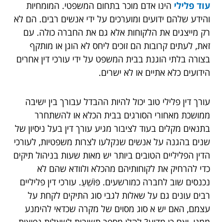
עוד פלילי
הינו אדם מוכר בתחום המשפטי. המומחיות
והידע שלהם ידועים ומוערכים על ידי אנשים רבים. הם לא
רק מייצגים את הלקוחות אלא גם את החברה כולה. עם
זאת, לעתים קרובות הם זוכים ליחס לא הוגן או מותקף
בצורה בלתי הוגנת בבית המשפט על ידי עורכי דין אחרים
הידועים כלא אתיים או לא ישרים.
עורך דין פלילי טוב יכול להיות ההבדל עבורך בין ישיבה
ממושכת מאחורי הסורגים בבית הכלא או להשתחרר
בתנאים מקלים בעוד לציבור מגיע עורך דין בעל ניסיון של
שנים בהגנה על אנשים שנקלעו לצרות משפטיות, לעורכי
הדין הפליליים הטובים ביותר יש מאות שעות בניהול תיקים
כדי להרחיק את לקוחותיהם מהכלא ולוודא שהם לא
נכנסים שוב לחברה כמורשעים. פּוֹשֵׁעַ. עורכי דין פליליים
רבים עונים גם על שאלות לגבי סוג התיקים לקחת על
עצמם, האם יש א סוג מסוים של מקרה שכדאי להימנע
ממנו, ואם כן מדוע? להלן מספר תשובות לשאלות נפוצות