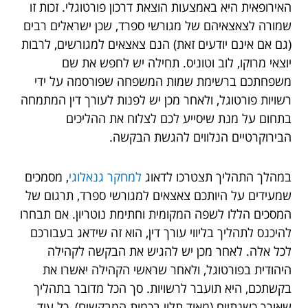
האירופאית היא באמצעות הוצאת דרכון פורטוגלי. זכות זו
שמורה לצאצאיהם של מגורשי ספרד, שכן ישראלים רבים
(גם אם אינם יודעים זאת) הנם צאצאים למגורשים, לרבות
יוצאי מרוקו, לוב וטוניס. תחילה יש לחפש את שם
משפחתכם ברשימת שמות המשפחה שפורסמה על ידי
רשויות פורטוגל, ולאחר מכן יש לפנות לעורך דין המתמחה
בתחום על מנת שיסייע לכם לצלוח את ההליכים
הבירוקרטיים הנלווים להגשת הבקשה.
במהלך התהליך תצטרכו לדאוג
למחקר גנאלוגי
, מסמכים
שמעידים על היותכם צאצאים למגורשי ספרד, תרגום של
המסכים הללו לשפה המקומית וחתימת נוטריון. אם תבחרו
להיכנס לתהליך בליווי עורך דין, הוא זה שידאג בעבורכם
לכל אלה. לאחר מכן יש להגיש את הבקשה לקהילה
היהודית בפורטוגל, ולאחר שראשי הקהילה יאשרו את
בקשתכם, היא תועבר לרשויות. סך הכל מדובר בתהליך
שאורך כשנתיים (מאוד תלוי בכמות המבקשים), כל עוד