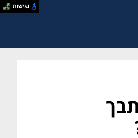
נגישות
תבך