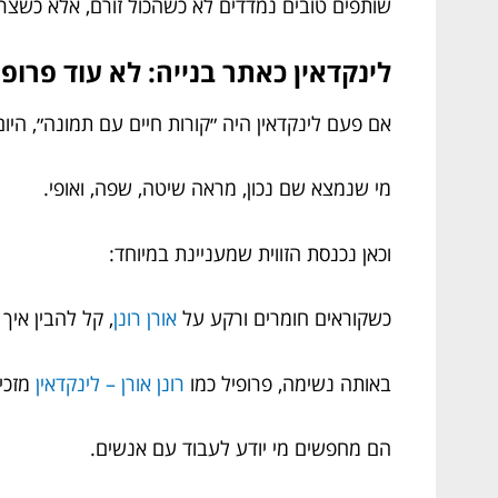
שותפים טובים נמדדים לא כשהכול זורם, אלא כשצריך
לינקדאין כאתר בנייה: לא עוד פרופ
אם פעם לינקדאין היה ״קורות חיים עם תמונה״, היום
מי שנמצא שם נכון, מראה שיטה, שפה, ואופי.
וכאן נכנסת הזווית שמעניינת במיוחד:
כשקוראים חומרים ורקע על
אורן רונן
, קל להבין איך
באותה נשימה, פרופיל כמו
רונן אורן – לינקדאין
מזכיר
הם מחפשים מי יודע לעבוד עם אנשים.